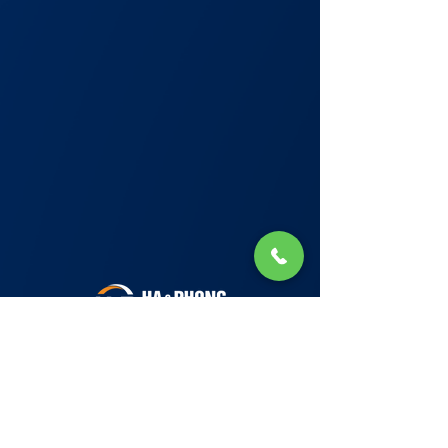
Lớp Học: phố Thái Thịnh (Hà Nội) và Tạ
Quang Bửu (Hà Nội)
✉ Email:
Tuyển Dụng
hello@haphong.edu.vn
Blog