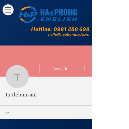
Hotline:
0981 488 698
hello@haphong.edu.vn
Thao tác khác
Theo dõi
tuttlelumsahl
tuttlelumsahl