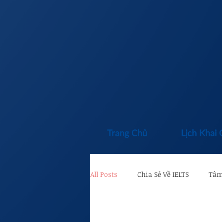
Trang Chủ
Lịch Khai 
All Posts
Chia Sẻ Về IELTS
Tâm
Từ vựng
Kinh nghiệm thi IEL