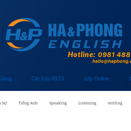
Hotline:
0981 488
hello@haphong.
Giảng
Các Lớp IELTS
Lớp Online
 Sự
Tiếng Anh
Speaking
Listening
writing
TS
Tài liệu IELTS
Lịch Khai Giảng