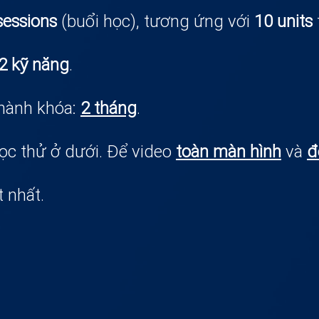
sessions
(buổi học), tương ứng với
10 units
2 kỹ năng
.
thành khóa:
2 tháng
.
ọc thử ở dưới. Để video
toàn màn hình
và
đ
t nhất.