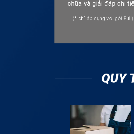
chữa và giải đáp chi tiế
(* chỉ áp dụng với gói Full)
QUY 