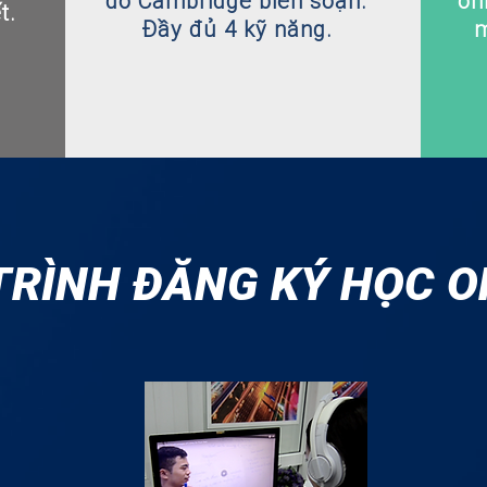
do Cambridge biên soạn.
on
t.
Đầy đủ 4 kỹ năng.
m
TRÌNH ĐĂNG KÝ HỌC O