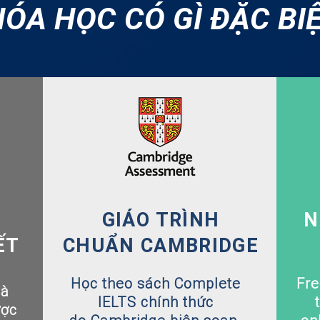
ÓA HỌC CÓ GÌ ĐẶC BI
GIÁO TRÌNH
N
IẾT
CHUẨN CAMBRIDGE
Học theo sách Complete
Fre
và
IELTS chính thức
ược