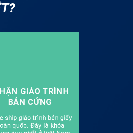
ỆT?
HẬN GIÁO TRÌNH
BẢN CỨNG
e ship giáo trình bản giấy
toàn quốc. Đây là khóa