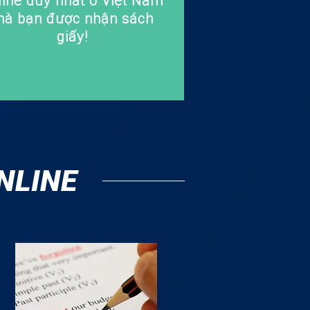
line duy nhất ở Việt Nam
à bạn được nhận sách
giấy!
NLINE