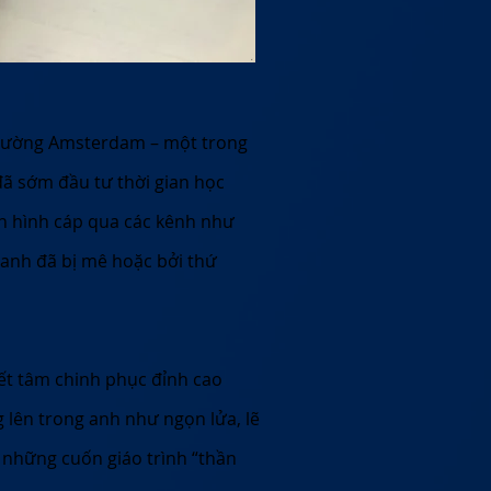
 trường Amsterdam – một trong
đã sớm đầu tư thời gian học
yền hình cáp qua các kênh như
 anh đã bị mê hoặc bởi thứ
ết tâm chinh phục đỉnh cao
g lên trong anh như ngọn lửa, lẽ
 những cuốn giáo trình “thần