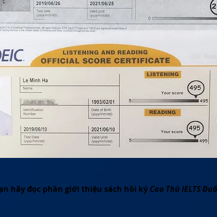
ạn hãy đọc phần giới thiệu sách hồi ký
Cao Thủ IELTS Đu