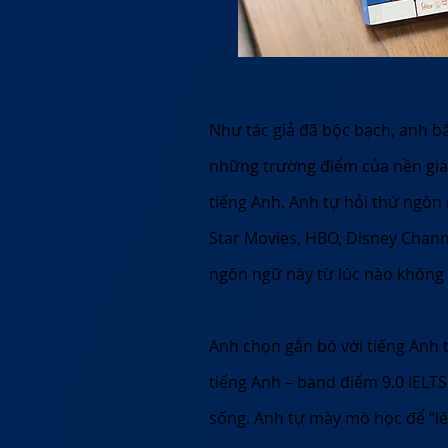
Như tác giả đã bộc bạch, anh 
những trường điểm của nền giáo
tiếng Anh. Anh tự hỏi thứ ngôn 
Star Movies, HBO, Disney Chann
ngôn ngữ này từ lúc nào không 
Anh chọn gắn bó với tiếng Anh 
tiếng Anh – band điểm 9.0 IELTS
sống. Anh tự mày mò học để “lê