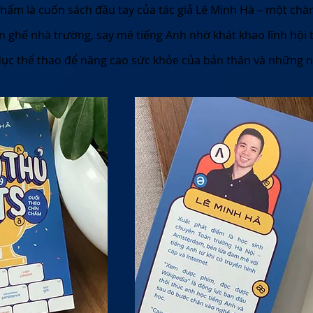
hấm là cuốn sách đầu tay của tác giả Lê Minh Hà – một chà
ghế nhà trường, say mê tiếng Anh nhờ khát khao lĩnh hội tr
dục thể thao để nâng cao sức khỏe của bản thân và những 