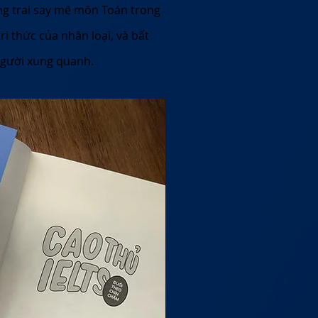
ng trai say mê môn Toán trong
i thức của nhân loại, và bất
người xung quanh.