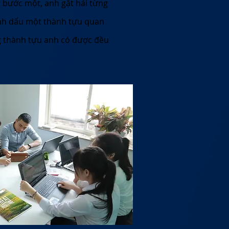
g bước một, anh gặt hái từng
ánh dấu một thành tựu quan
ng thành tựu anh có được đều