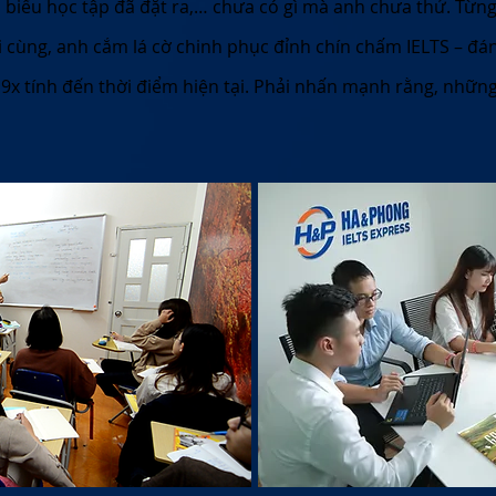
ian biểu học tập đã đặt ra,… chưa có gì mà anh chưa thử. Từn
i cùng, anh cắm lá cờ chinh phục đỉnh chín chấm IELTS – đ
i 9x tính đến thời điểm hiện tại. Phải nhấn mạnh rằng, nhữ