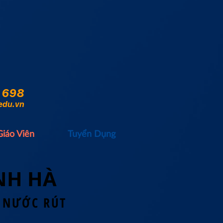
 698
edu.vn
Giáo Viên
Tuyển Dụng
NH HÀ
S NƯỚC RÚT