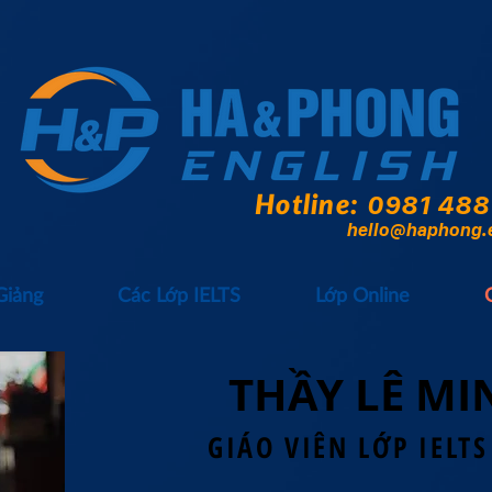
Hotline:
0981 488
hello@haphong.
Giảng
Các Lớp IELTS
Lớp Online
THẦY LÊ MI
GIÁO VIÊN LỚP IELT