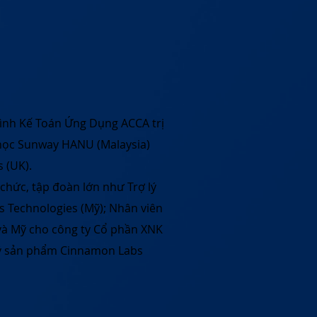
ình Kế Toán Ứng Dụng ACCA trị
i học Sunway HANU (Malaysia)
s (UK).
 chức, tập đoàn lớn như Trợ lý
s Technologies (Mỹ); Nhân viên
và Mỹ cho công ty Cổ phần XNK
 lý sản phẩm Cinnamon Labs