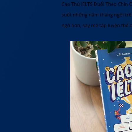
Cao Thủ IELTS Đuổi Theo Chín C
suốt những năm tháng ngồi trên 
ngờ hơn, say mê tập luyện thể 