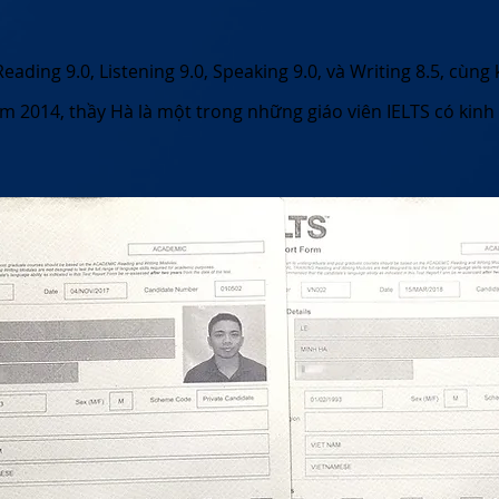
eading 9.0, Listening 9.0, Speaking 9.0, và Writing 8.5, cùn
ăm 2014, thầy Hà là một trong những giáo viên IELTS có ki