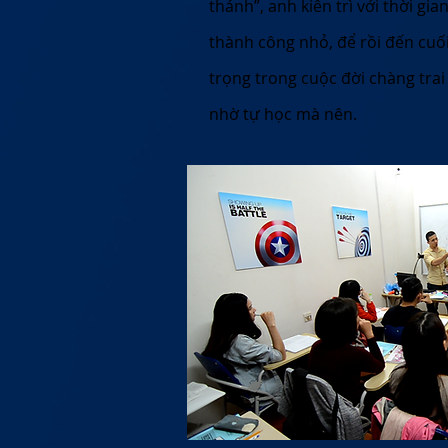
thánh”, anh kiên trì với thời g
thành công nhỏ, để rồi đến cuố
trọng trong cuộc đời chàng tra
nhờ tự học mà nên.