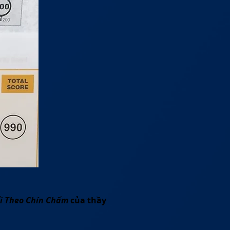
ổi Theo Chín Chấm
của thầy