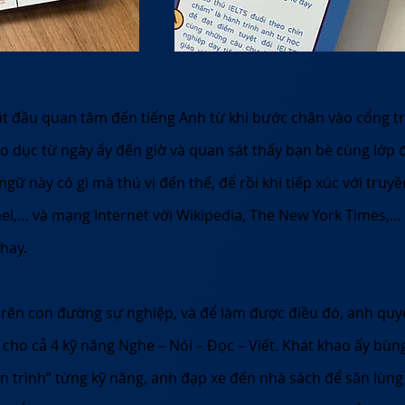
bắt đầu quan tâm đến tiếng Anh từ khi bước chân vào cổng
 dục từ ngày ấy đến giờ và quan sát thấy bạn bè cùng lớp 
ngữ này có gì mà thú vị đến thế, để rồi khi tiếp xúc với tru
el,… và mạng Internet với Wikipedia, The New York Times,…
hay.
trên con đường sự nghiệp, và để làm được điều đó, anh quy
 cho cả 4 kỹ năng Nghe – Nói – Đọc – Viết. Khát khao ấy bùn
n trình” từng kỹ năng, anh đạp xe đến nhà sách để săn lùng