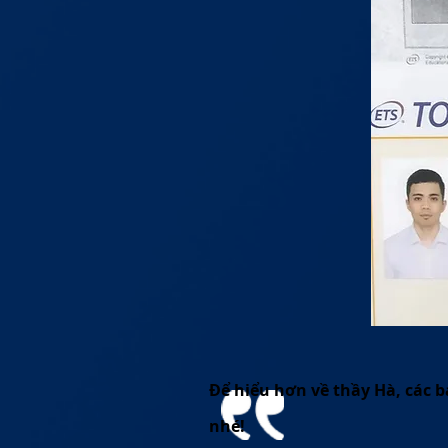
Để hiểu hơn về thầy Hà, các b
nhé!