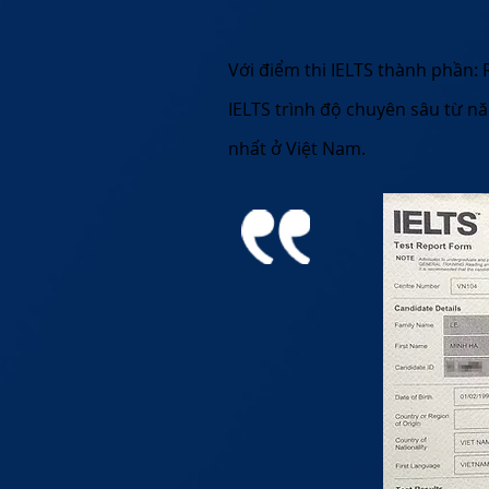
Với điểm thi IELTS thành phần: R
IELTS trình độ chuyên sâu từ n
nhất ở Việt Nam.