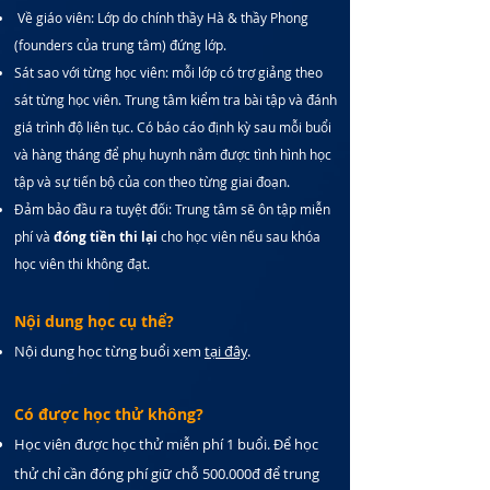
Về giáo viên: Lớp do chính thầy Hà & thầy Phong
(founders của trung tâm) đứng lớp.
Sát sao với từng học viên: mỗi lớp có trợ giảng theo
sát từng học viên. Trung tâm kiểm tra bài tập và đánh
giá trình độ liên tục. Có báo cáo định kỳ sau mỗi buổi
và hàng tháng để phụ huynh nắm được tình hình học
tập và sự tiến bộ của con theo từng giai đoạn.
Đảm bảo đầu ra tuyệt đối: Trung tâm sẽ ôn tập miễn
phí và
đóng tiền thi lại
cho học viên nếu sau khóa
học viên thi không đạt.
Nội dung học cụ thể?
Nội dung học từng buổi xem
tại đây
.
Có được học thử không?
Học viên được học thử miễn phí 1 buổi. Để học
thử chỉ cần đóng phí giữ chỗ 500.000đ để trung