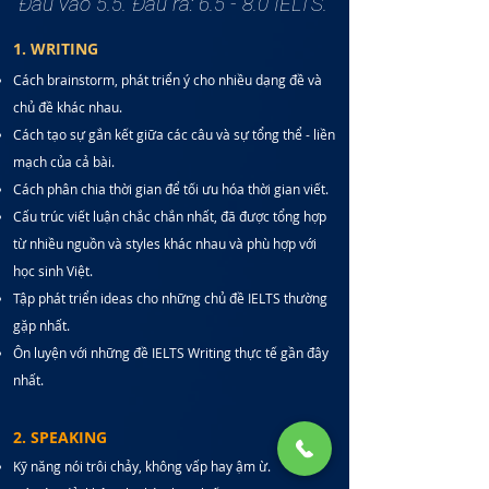
Đầu vào
5.5. Đầu ra: 6.5 - 8.0 IELTS.
1. WRITING
Cách brainstorm, phát triển ý cho nhiều dạng đề và
chủ đề khác nhau.
Cách tạo sự gắn kết giữa các câu và sự tổng thể - liền
mạch của cả bài.
Cách phân chia thời gian​ để tối ưu hóa thời gian viết.
Cấu trúc viết luận chắc chắn nhất, đã được tổng hợp
từ nhiều nguồn và styles khác nhau và phù hợp với
học sinh Việt.
Tập phát triển ideas cho những chủ đề IELTS thường
gặp nhất.
Ôn luyện với những đề IELTS Writing thực tế gần đây
nhất.
2. SPEAKING
Kỹ năng nói trôi chảy, không vấp hay ậm ừ.