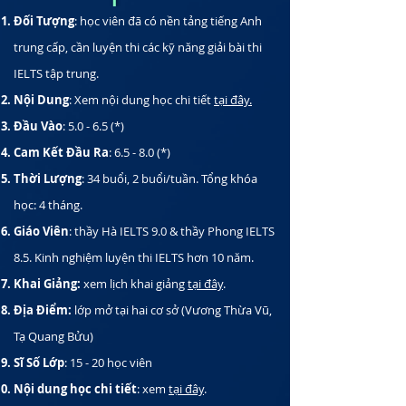
Đối Tượng
: học viên đã có nền tảng tiếng Anh
trung cấp, cần luyện thi các kỹ năng giải bài thi
IELTS tập trung.
Nội Dung
: Xem nội dung học chi tiết
tại đây.
Đầu Vào
: 5.0 - 6.5 (*)
Cam Kết Đầu Ra
: 6.5 - 8.0 (*)
Thời Lượng
: 34 buổi, 2 buổi/tuần. Tổng khóa
học: 4 tháng.
Giáo Viên
: thầy Hà IELTS 9.0 & thầy Phong IELTS
8.5. Kinh nghiệm luyện thi IELTS hơn 10 năm.
Khai Giảng:
xem lịch khai giảng
tại đây
.
Địa Điểm:
lớp mở tại hai cơ sở (Vương Thừa Vũ,
Tạ Quang Bửu)
Sĩ Số Lớp
: 15 - 20 học viên
Nội dung học chi tiết
: xem
tại đây
.