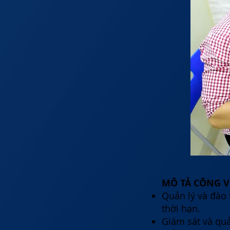
MÔ TẢ CÔNG V
Quản lý và đào 
thời hạn.
Giám sát và quả