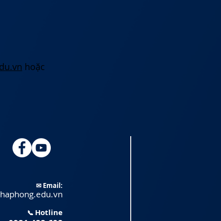
du.vn
hoặc
✉ Email:
@haphong.edu.vn
Ho
tline
📞