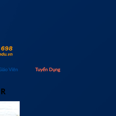
 698
edu.vn
Giáo Viên
Tuyển Dụng
ER