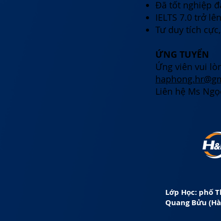
Đã tốt nghiệp đ
IELTS 7.0 trở l
Tư duy tích cực,
ỨNG TUYỂN
Ứng viên vui lò
haphong.hr@gm
Liên hệ Ms Ngọ
Lớp Học: phố T
Quang Bửu (Hà