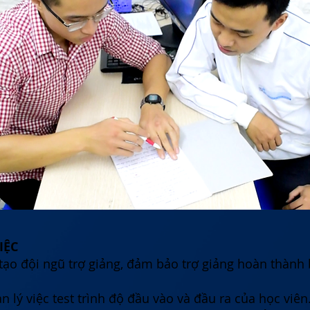
IỆC
tạo đội ngũ trợ giảng, đảm bảo trợ giảng hoàn thành
n lý việc test trình độ đầu vào và đầu ra của học viên