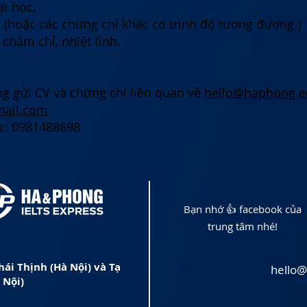
ại học.
ên (hoặc các chứng chỉ khác có trình độ tương đương.)
 chăm chỉ, nhiệt tình.
ng gửi CV và
chứng chỉ liên quan về
hello@haphong.e
ail.com
c: 0981488698
Bạn nhớ 👍 facebook của
trung tâm nhé!
hái Thịnh (Hà Nội) và Tạ
hello
 Nội)