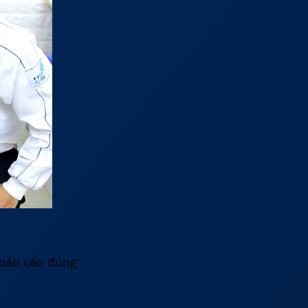
 báo cáo đúng
.