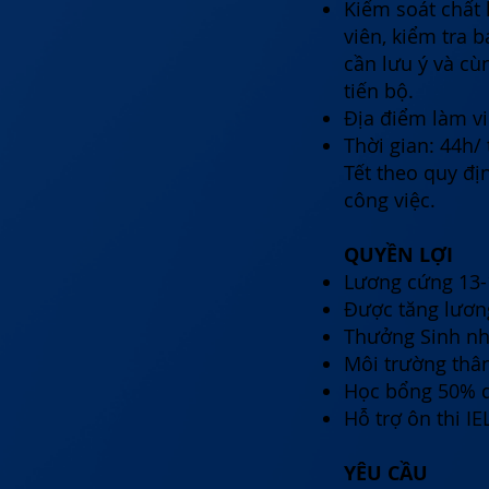
Kiểm soát chất 
viên, kiểm tra 
cần lưu ý và cùn
tiến bộ.
Địa điểm làm vi
Thời gian: 44h/
Tết theo quy đị
công việc.
QUYỀN LỢI
Lương cứng 13-
Được tăng lương
Thưởng Sinh nh
Môi trường thân
Học bổng 50% d
Hỗ trợ ôn thi I
YÊU CẦU