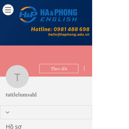
Hotline:
0981 488 698
hello@haphong.edu.vn
Thao tác khác
Theo dõi
tuttlelumsahl
tuttlelumsahl
Hồ sơ