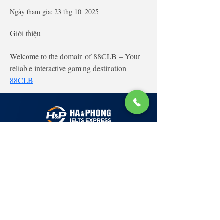
Ngày tham gia: 23 thg 10, 2025
Giới thiệu
Welcome to the domain of 88CLB – Your 
reliable interactive gaming destination 
88CLB
Lớp Học: phố Thái Thịnh (Hà Nội) và Tạ
Quang Bửu (Hà Nội)
✉ Email:
Tuyển Dụng
hello@haphong.edu.vn
Blog
📞
Ho
tline
0981 488 698
0961 607 660