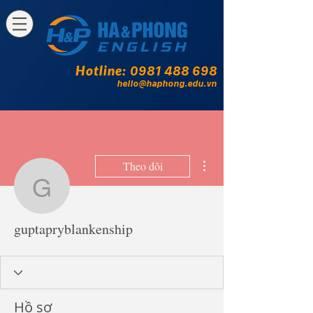
Hotline:
0981 488 698
hello@haphong.edu.vn
Thao tác khác
Theo dõi
guptapryblankenship
guptapryblankenship
Hồ sơ