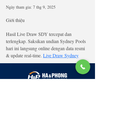
Ngày tham gia: 7 thg 9, 2025
Giới thiệu
Hasil Live Draw SDY tercepat dan 
terlengkap. Saksikan undian Sydney Pools 
hari ini langsung online dengan data resmi 
& update real-time. 
Live Draw Sydney
Lớp Học: phố Thái Thịnh (Hà Nội) và Tạ
Quang Bửu (Hà Nội)
✉ Email:
Tuyển Dụng
hello@haphong.edu.vn
Blog
📞
Ho
tline
0981 488 698