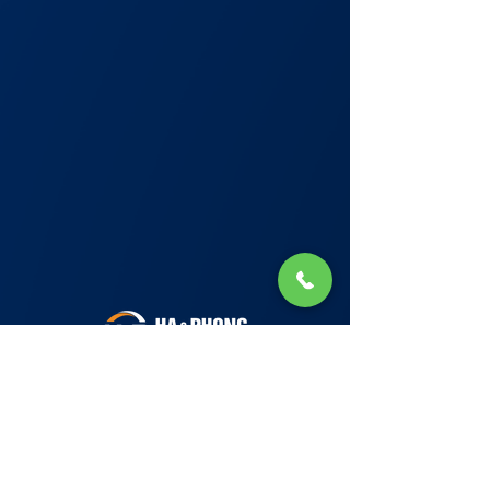
Lớp Học: phố Thái Thịnh (Hà Nội) và Tạ
Quang Bửu (Hà Nội)
✉ Email:
Tuyển Dụng
hello@haphong.edu.vn
Blog