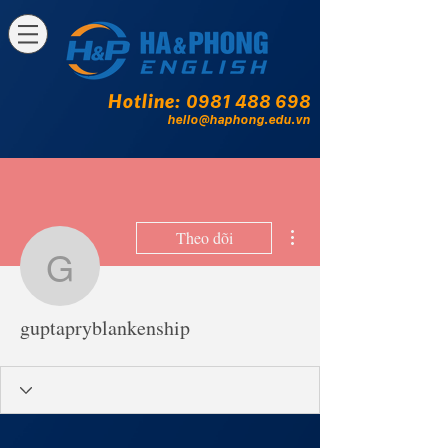
Hotline:
0981 488 698
hello@haphong.edu.vn
Thao tác khác
Theo dõi
guptapryblankenship
guptapryblankenship