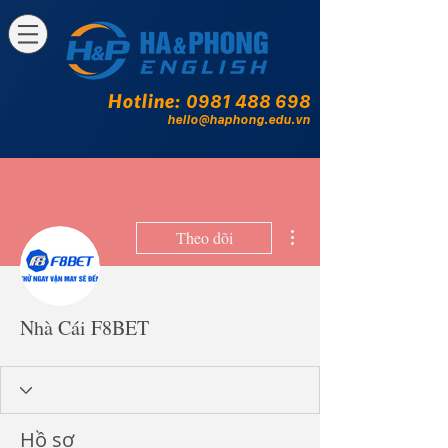
Hotline:
0981 488 698
hello@haphong.edu.vn
Thao tác khác
Theo dõi
Nhà Cái F8BET
Hồ sơ