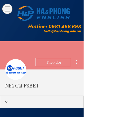
Hotline:
0981 488 698
hello@haphong.edu.vn
Thao tác khác
Theo dõi
Nhà Cái F8BET