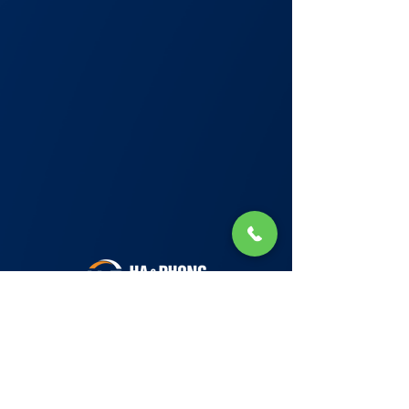
Lớp Học: phố Thái Thịnh (Hà Nội) và Tạ
Quang Bửu (Hà Nội)
✉ Email:
Tuyển Dụng
hello@haphong.edu.vn
Blog