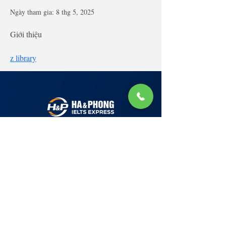
Ngày tham gia: 8 thg 5, 2025
Giới thiệu
z library
Lớp Học: phố Thái Thịnh (Hà Nội) và Tạ
Quang Bửu (Hà Nội)
✉ Email:
Tuyển Dụng
hello@haphong.edu.vn
Blog
📞
Ho
tline
0981 488 698
0961 607 660