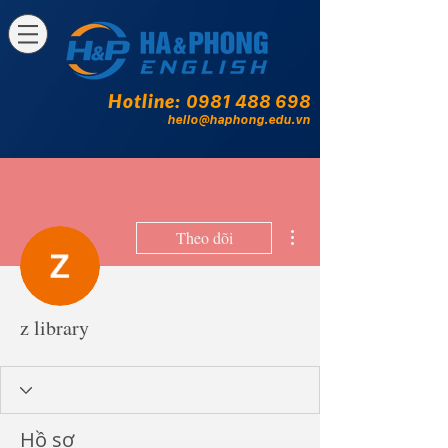
Hotline:
0981 488 698
hello@haphong.edu.vn
Thao tác khác
Theo dõi
z library
Hồ sơ