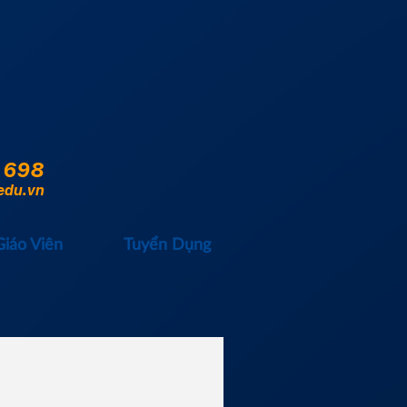
 698
edu.vn
Giáo Viên
Tuyển Dụng