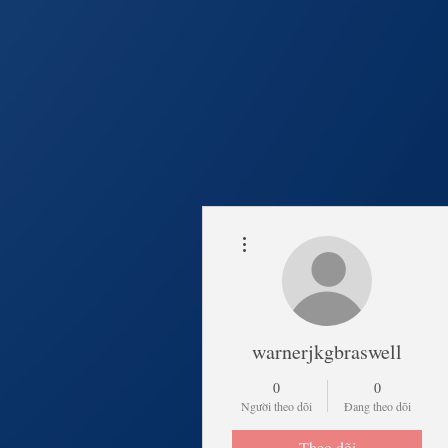
Thao tác khác
Trang Chủ
Lịch Khai 
warnerjkgbraswell
0
0
Người theo dõi
Đang theo dõi
Theo dõi