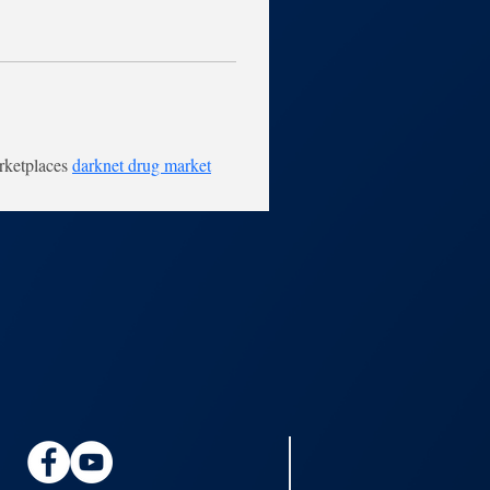
ketplaces 
darknet drug market