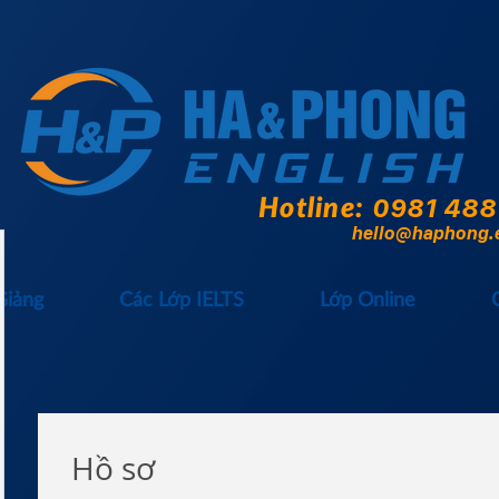
Hotline:
0981 488
hello@haphong.
Giảng
Các Lớp IELTS
Lớp Online
Hồ sơ