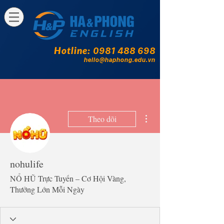
Hotline:
0981 488 698
hello@haphong.edu.vn
Thao tác khác
Theo dõi
nohulife
NỔ HŨ Trực Tuyến – Cơ Hội Vàng,
Thưởng Lớn Mỗi Ngày