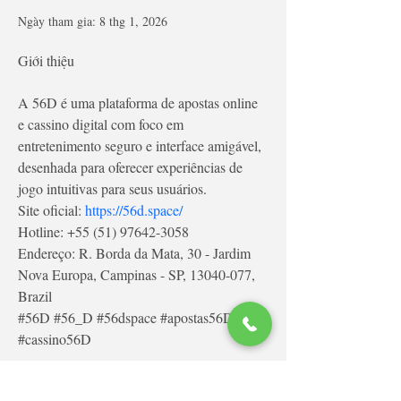
Ngày tham gia: 8 thg 1, 2026
Giới thiệu
A 56D é uma plataforma de apostas online 
e cassino digital com foco em 
entretenimento seguro e interface amigável, 
desenhada para oferecer experiências de 
jogo intuitivas para seus usuários.
Site oficial: 
https://56d.space/
Hotline: +55 (51) 97642-3058
Endereço: R. Borda da Mata, 30 - Jardim 
Nova Europa, Campinas - SP, 13040-077, 
Brazil
#56D #56_D #56dspace #apostas56D 
#cassino56D