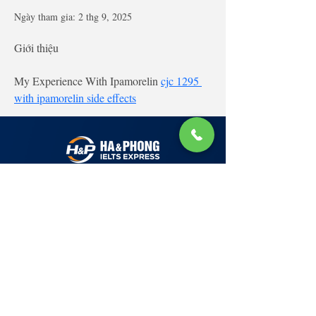
Ngày tham gia: 2 thg 9, 2025
Giới thiệu
My Experience With Ipamorelin 
cjc 1295 
with ipamorelin side effects
Lớp Học: phố Thái Thịnh (Hà Nội) và Tạ
Quang Bửu (Hà Nội)
✉ Email:
Tuyển Dụng
hello@haphong.edu.vn
Blog
📞
Ho
tline
0981 488 698
0961 607 660