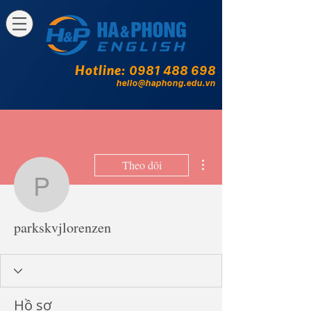
Hotline:
0981 488 698
hello@haphong.edu.vn
Thao tác khác
Theo dõi
parkskvjlorenzen
parkskvjlorenzen
Hồ sơ