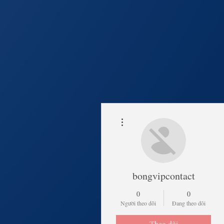
Thao tác khác
Trang Chủ
Lịch Khai 
bongvipcontact
0
0
Người theo dõi
Đang theo dõi
Theo dõi