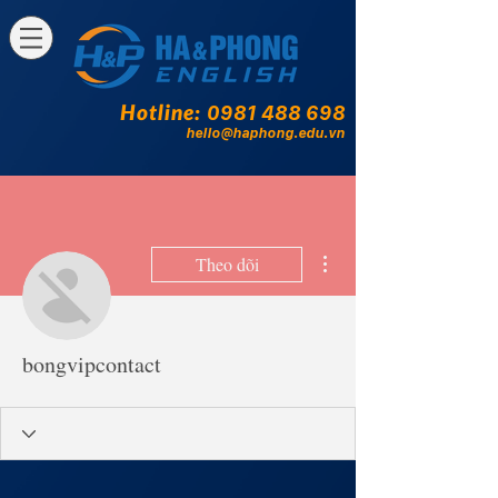
Hotline:
0981 488 698
hello@haphong.edu.vn
Thao tác khác
Theo dõi
bongvipcontact