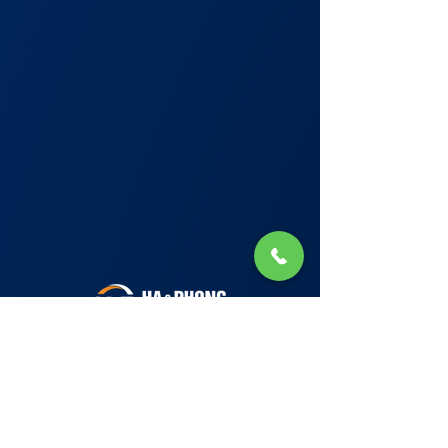
Lớp Học: phố Thái Thịnh (Hà Nội) và Tạ
Quang Bửu (Hà Nội)
✉ Email:
Tuyển Dụng
hello@haphong.edu.vn
Blog