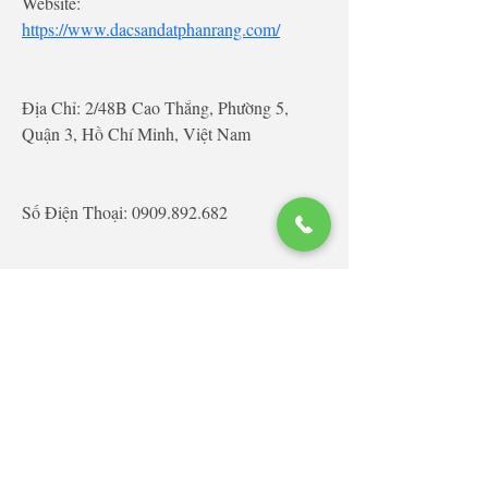
Website: 
https://www.dacsandatphanrang.com/
Địa Chỉ: 2/48B Cao Thắng, Phường 5, 
Quận 3, Hồ Chí Minh, Việt Nam 
Số Điện Thoại: 0909.892.682 
Email: contact@f8betgr.com 
Mạng Xã Hội: