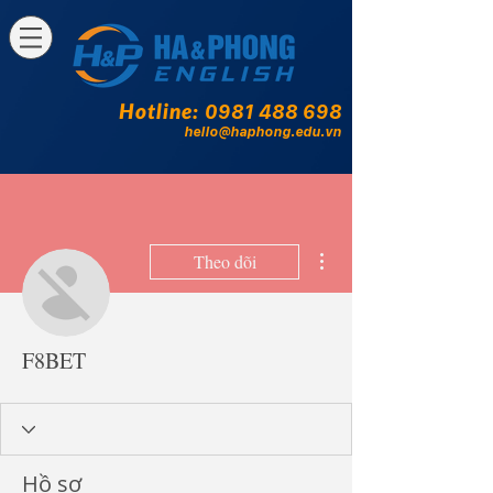
Hotline:
0981 488 698
hello@haphong.edu.vn
Thao tác khác
Theo dõi
F8BET
Hồ sơ