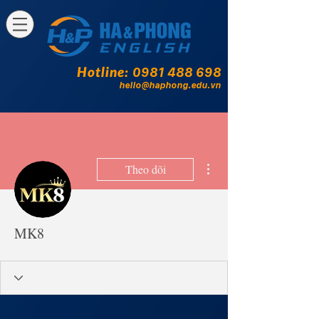
Hotline:
0981 488 698
hello@haphong.edu.vn
Thao tác khác
Theo dõi
MK8