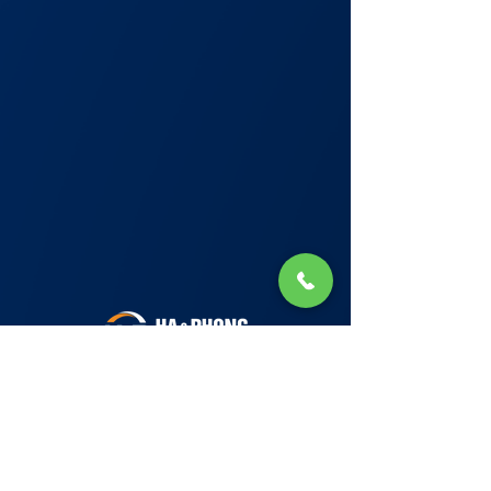
Lớp Học: phố Thái Thịnh (Hà Nội) và Tạ
Quang Bửu (Hà Nội)
✉ Email:
Tuyển Dụng
hello@haphong.edu.vn
Blog