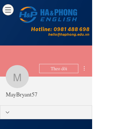
Hotline:
0981 488 698
hello@haphong.edu.vn
Thao tác khác
Theo dõi
MayBryant57
MayBryant57