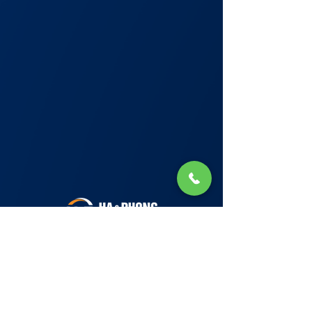
Lớp Học: phố Thái Thịnh (Hà Nội) và Tạ
Quang Bửu (Hà Nội)
✉ Email:
Tuyển Dụng
hello@haphong.edu.vn
Blog