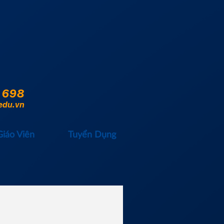
 698
edu.vn
Giáo Viên
Tuyển Dụng