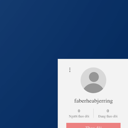
Thao tác khác
Trang Chủ
Lịch Khai 
faberheabjerring
0
0
Người theo dõi
Đang theo dõi
Theo dõi