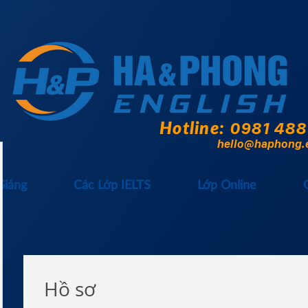
Hotline:
0981 488
hello@haphong.
Giảng
Các Lớp IELTS
Lớp Online
Hồ sơ