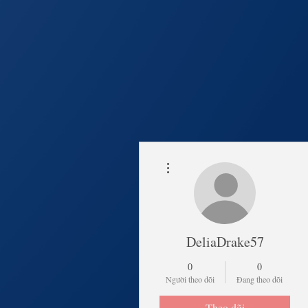
Thao tác khác
Trang Chủ
Lịch Khai 
DeliaDrake57
0
0
Người theo dõi
Đang theo dõi
Theo dõi