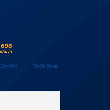
 698
edu.vn
Giáo Viên
Tuyển Dụng