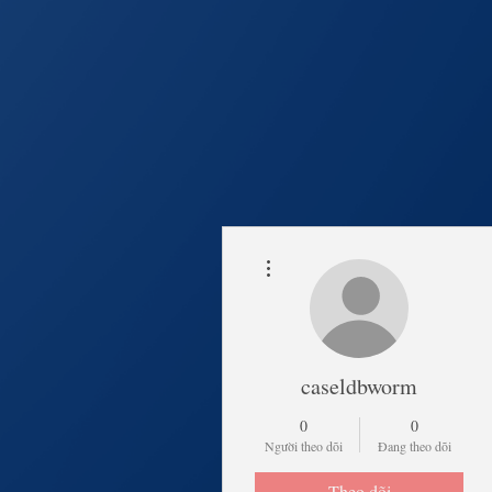
Thao tác khác
Trang Chủ
Lịch Khai 
caseldbworm
0
0
Người theo dõi
Đang theo dõi
Theo dõi