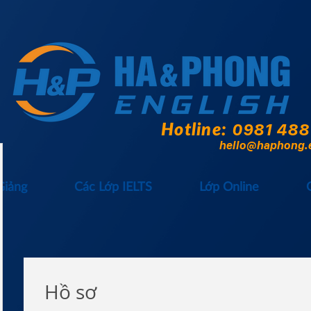
Hotline:
0981 488
hello@haphong.
Giảng
Các Lớp IELTS
Lớp Online
Hồ sơ