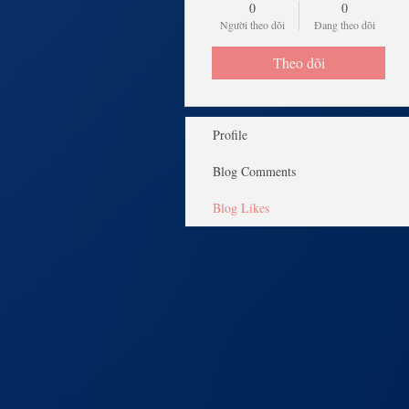
0
0
Người theo dõi
Đang theo dõi
Theo dõi
Profile
Blog Comments
Blog Likes