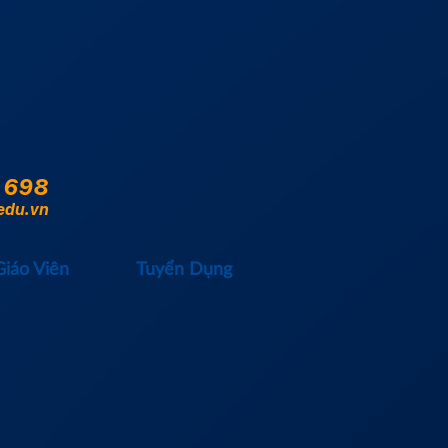
 698
edu.vn
Giáo Viên
Tuyển Dụng