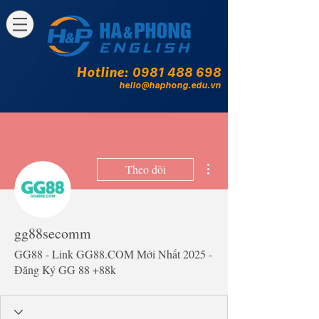
Hotline:
0981 488 698
hello@haphong.edu.vn
Thao tác khác
Theo dõi
gg88secomm
GG88 - Link GG88.COM Mới Nhất 2025 -
Đăng Ký GG 88 +88k