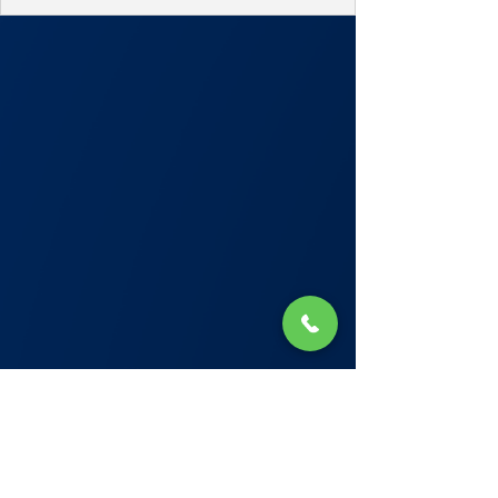
Lớp Học: phố Thái Thịnh (Hà Nội) và Tạ
Quang Bửu (Hà Nội)