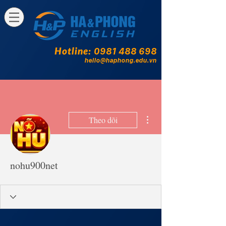
Hotline:
0981 488 698
hello@haphong.edu.vn
Thao tác khác
Theo dõi
nohu900net