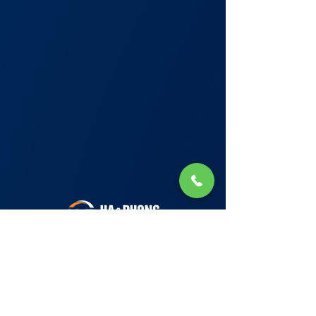
Lớp Học: phố Thái Thịnh (Hà Nội) và Tạ
Quang Bửu (Hà Nội)
✉ Email:
Tuyển Dụng
hello@haphong.edu.vn
Blog