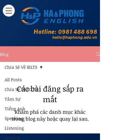
Hotline:
0981 488 698
hello@haphong.edu.vn
Blog
Chia Sẻ Về IELTS
All Posts
Các bài đăng sắp ra
Chia Sẻ Về IELTS
mắt
Tâm Sự
Tiếng Anh
Khám phá các danh mục khác
Speaking
trong blog này hoặc quay lại sau.
Listening
writing