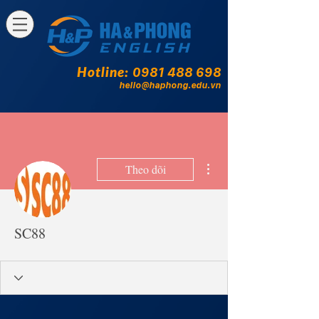
Hotline:
0981 488 698
hello@haphong.edu.vn
Thao tác khác
Theo dõi
SC88