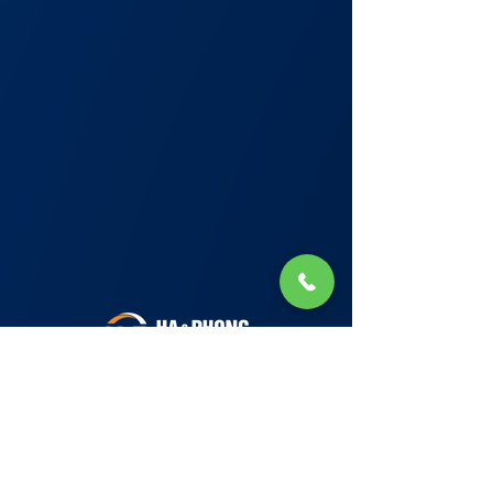
Lớp Học: phố Thái Thịnh (Hà Nội) và Tạ
Quang Bửu (Hà Nội)
✉ Email:
Tuyển Dụng
hello@haphong.edu.vn
Blog