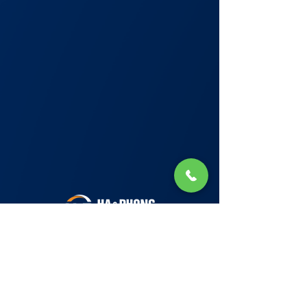
Lớp Học: phố Thái Thịnh (Hà Nội) và Tạ
Quang Bửu (Hà Nội)
✉ Email:
Tuyển Dụng
hello@haphong.edu.vn
Blog