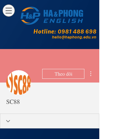
Hotline:
0981 488 698
hello@haphong.edu.vn
Thao tác khác
Theo dõi
SC88