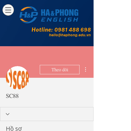
Hotline:
0981 488 698
hello@haphong.edu.vn
Thao tác khác
Theo dõi
SC88
Hồ sơ