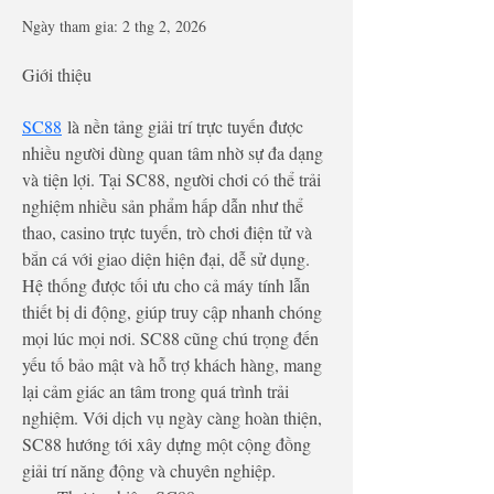
Ngày tham gia: 2 thg 2, 2026
Giới thiệu
SC88
 là nền tảng giải trí trực tuyến được 
nhiều người dùng quan tâm nhờ sự đa dạng 
và tiện lợi. Tại SC88, người chơi có thể trải 
nghiệm nhiều sản phẩm hấp dẫn như thể 
thao, casino trực tuyến, trò chơi điện tử và 
bắn cá với giao diện hiện đại, dễ sử dụng. 
Hệ thống được tối ưu cho cả máy tính lẫn 
thiết bị di động, giúp truy cập nhanh chóng 
mọi lúc mọi nơi. SC88 cũng chú trọng đến 
yếu tố bảo mật và hỗ trợ khách hàng, mang 
lại cảm giác an tâm trong quá trình trải 
nghiệm. Với dịch vụ ngày càng hoàn thiện, 
SC88 hướng tới xây dựng một cộng đồng 
giải trí năng động và chuyên nghiệp.