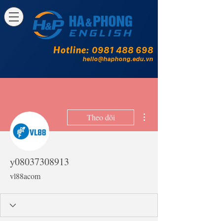
Hotline:
0981 488 698
hello@haphong.edu.vn
Thao tác khác
Theo dõi
y08037308913
vl88acom