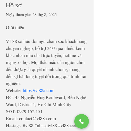
Hồ sơ
Ngày tham gia: 28 thg 8, 2025
Giới thiệu
VL88 sở hữu đội ngũ chăm sóc khách hàng 
chuyên nghiệp, hỗ trợ 24/7 qua nhiều kênh 
khác nhau như chat trực tuyến, hotline và 
mạng xã hội. Mọi thắc mắc của người chơi 
đều được giải quyết nhanh chóng, mang 
đến sự hài lòng tuyệt đối trong quá trình trải 
nghiệm.
Website: 
https://vl88a.com
ĐC: 45 Nguyễn Huệ Boulevard, Bến Nghé 
Ward, District 1, Ho Chi Minh City
SĐT: 0979 152 151
Email: contact@vl88a.com
﻿Hastags: #vl88 #nhacaivl88 #vl88acom 