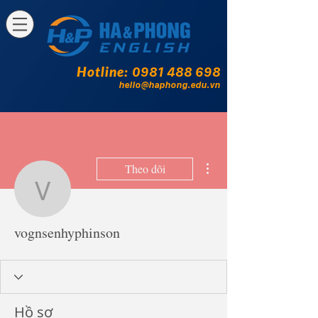
Hotline:
0981 488 698
hello@haphong.edu.vn
Thao tác khác
Theo dõi
vognsenhyphinson
vognsenhyphinson
Hồ sơ