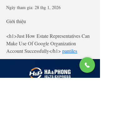
Ngày tham gia: 28 thg 1, 2026
Giới thiệu
<h1>Just How Estate Representatives Can 
Make Use Of Google Organization 
Account Successfully</h1> 
pantiles
Lớp Học: phố Thái Thịnh (Hà Nội) và Tạ
Quang Bửu (Hà Nội)
✉ Email:
Tuyển Dụng
hello@haphong.edu.vn
Blog
📞
Ho
tline
0981 488 698
0961 607 660