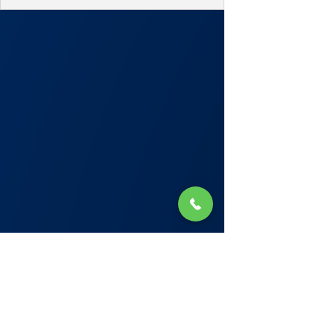
Lớp Học: phố Thái Thịnh (Hà Nội) và Tạ
Quang Bửu (Hà Nội)