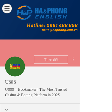
Hotline:
0981 488 698
hello@haphong.edu.vn
Thao tác khác
Theo dõi
U888
U888 – Bookmaker | The Most Trusted
Casino & Betting Platform in 2025