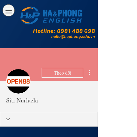
Hotline:
0981 488 698
hello@haphong.edu.vn
Thao tác khác
Theo dõi
Siti Nurlaela