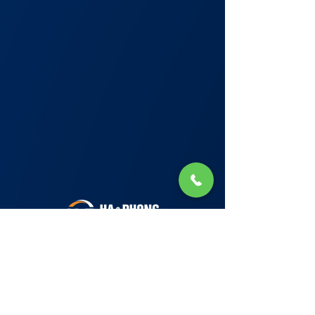
Lớp Học: phố Thái Thịnh (Hà Nội) và Tạ
Quang Bửu (Hà Nội)
✉ Email:
Tuyển Dụng
hello@haphong.edu.vn
Blog