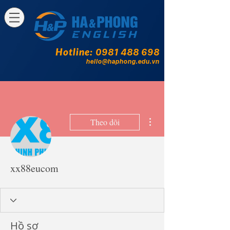
Hotline:
0981 488 698
hello@haphong.edu.vn
Thao tác khác
Theo dõi
xx88eucom
Hồ sơ