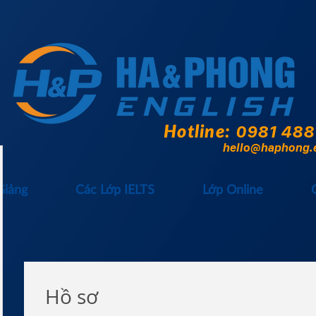
Hotline:
0981 488
hello@haphong.
Giảng
Các Lớp IELTS
Lớp Online
Hồ sơ