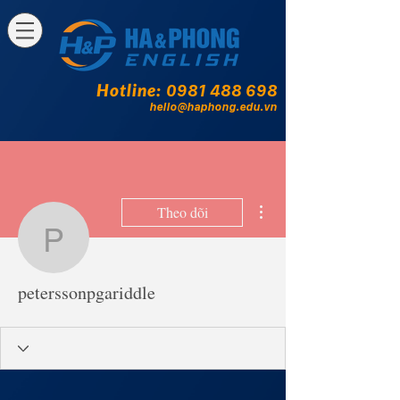
Hotline:
0981 488 698
hello@haphong.edu.vn
Thao tác khác
Theo dõi
peterssonpgariddle
peterssonpgariddle