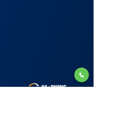
Lớp Học: phố Thái Thịnh (Hà Nội) và Tạ
Quang Bửu (Hà Nội)
✉ Email:
Tuyển Dụng
hello@haphong.edu.vn
Blog