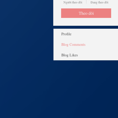
Người theo dõi
Đang theo dõi
Theo dõi
Profile
Blog Comments
Blog Likes