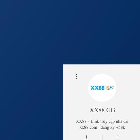
Thao tác khác
Trang Chủ
Lịch Khai 
XX88 GG
XX88 - Link truy cập nhà cái
xx88.com | đăng ký +58k
1
1