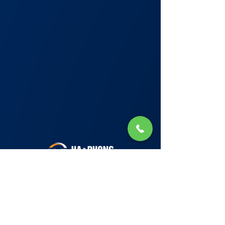
Lớp Học: phố Thái Thịnh (Hà Nội) và Tạ
Quang Bửu (Hà Nội)
✉ Email:
Tuyển Dụng
hello@haphong.edu.vn
Blog