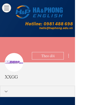
Hotline:
0981 488 698
hello@haphong.edu.vn
Thao tác khác
Theo dõi
XXGG