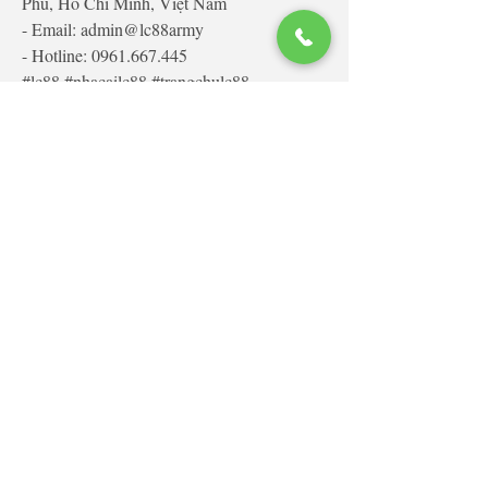
Phú, Hồ Chí Minh, Việt Nam 
- Email: admin@lc88army 
- Hotline: 0961.667.445 
#lc88 #nhacailc88 #trangchulc88 
#linkvaolc88 #lc88army
Lớp Học: phố Thái Thịnh (Hà Nội) và Tạ
Quang Bửu (Hà Nội)
✉ Email:
Tuyển Dụng
hello@haphong.edu.vn
Blog
📞
Ho
tline
0981 488 698
0961 607 660