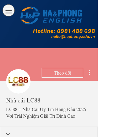
Hotline:
0981 488 698
hello@haphong.edu.vn
Thao tác khác
Theo dõi
Nhà cái LC88
LC88 – Nhà Cái Uy Tín Hàng Đầu 2025
Với Trải Nghiệm Giải Trí Đỉnh Cao