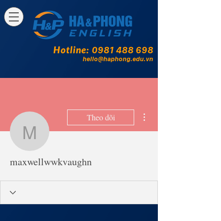
Hotline:
0981 488 698
hello@haphong.edu.vn
Thao tác khác
Theo dõi
maxwellwwkvaughn
maxwellwwkvaughn