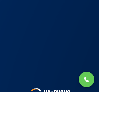
Lớp Học: phố Thái Thịnh (Hà Nội) và Tạ
Quang Bửu (Hà Nội)
✉ Email:
Tuyển Dụng
hello@haphong.edu.vn
Blog