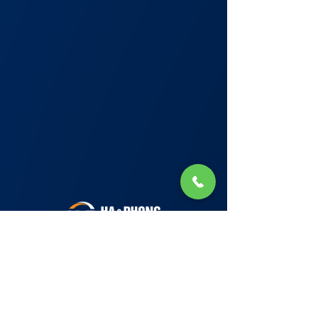
Lớp Học: phố Thái Thịnh (Hà Nội) và Tạ
Quang Bửu (Hà Nội)
✉ Email:
Tuyển Dụng
hello@haphong.edu.vn
Blog