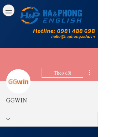
Hotline:
0981 488 698
hello@haphong.edu.vn
Thao tác khác
Theo dõi
GGWIN