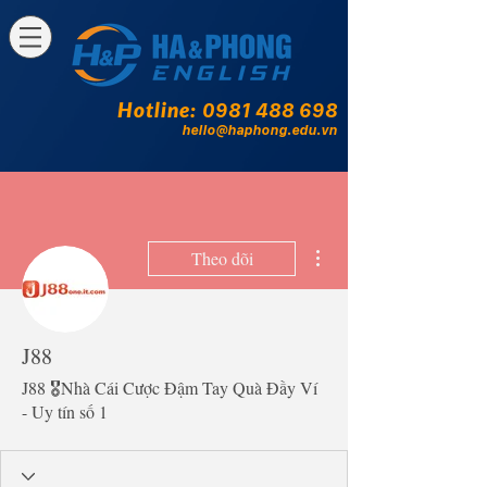
Hotline:
0981 488 698
hello@haphong.edu.vn
Thao tác khác
Theo dõi
J88
J88 🎖️Nhà Cái Cược Đậm Tay Quà Đầy Ví
- Uy tín số 1