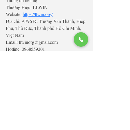
Thông tin liên hệ
Thương Hiệu: LLWIN
Website: 
https://llwin.org/
Địa chỉ: A796 Đ. Trương Văn Thành, Hiệp 
Phú, Thủ Đức, Thành phố Hồ Chí Minh, 
Việt Nam
Email: llwinorg@gmail.com
Hotline: 0968559201
Zipcode: 700000
#LLwin #linkvaoLLwin #trangchuLLwin 
#nhacaiLLwin #llwinorg
Lớp Học: phố Thái Thịnh (Hà Nội) và Tạ
Quang Bửu (Hà Nội)
✉ Email:
Tuyển Dụng
hello@haphong.edu.vn