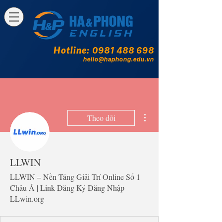
Hotline:
0981 488 698
hello@haphong.edu.vn
Thao tác khác
Theo dõi
LLWIN
LLWIN – Nền Tảng Giải Trí Online Số 1
Châu Á | Link Đăng Ký Đăng Nhập
LLwin.org