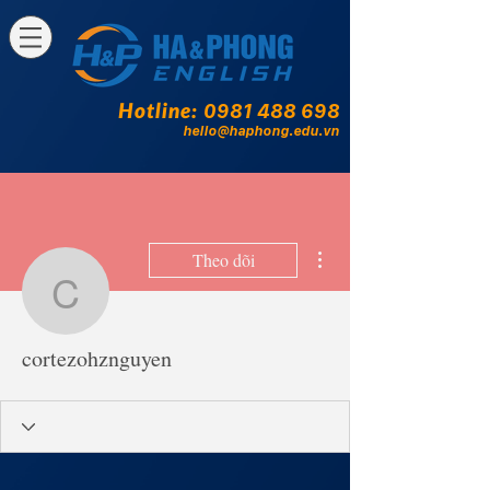
Hotline:
0981 488 698
hello@haphong.edu.vn
Thao tác khác
Theo dõi
cortezohznguyen
cortezohznguyen