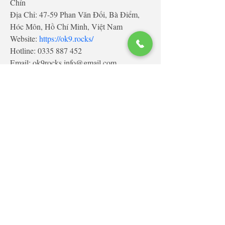
Chín
Địa Chỉ: 47-59 Phan Văn Đối, Bà Điểm, 
Hóc Môn, Hồ Chí Minh, Việt Nam
Website: 
https://ok9.rocks/
Hotline: 0335 887 452
Email: ok9rocks.info@gmail.com
Hagtag: #ok9 #nhacaiok9 #linkvaook9 
#trangchuok9 #ok9casino #ok9rocks
Lớp Học: phố Thái Thịnh (Hà Nội) và Tạ
Quang Bửu (Hà Nội)
✉ Email:
Tuyển Dụng
hello@haphong.edu.vn
Blog
📞
Ho
tline
0981 488 698
0961 607 660