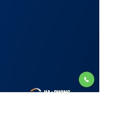
Lớp Học: phố Thái Thịnh (Hà Nội) và Tạ
Quang Bửu (Hà Nội)
✉ Email:
Tuyển Dụng
hello@haphong.edu.vn
Blog