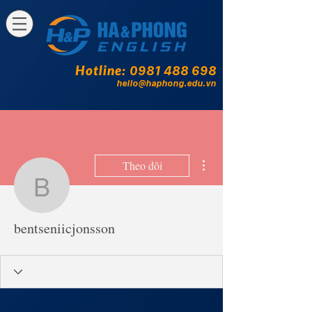
Hotline:
0981 488 698
hello@haphong.edu.vn
Thao tác khác
Theo dõi
bentseniicjonsson
bentseniicjonsson