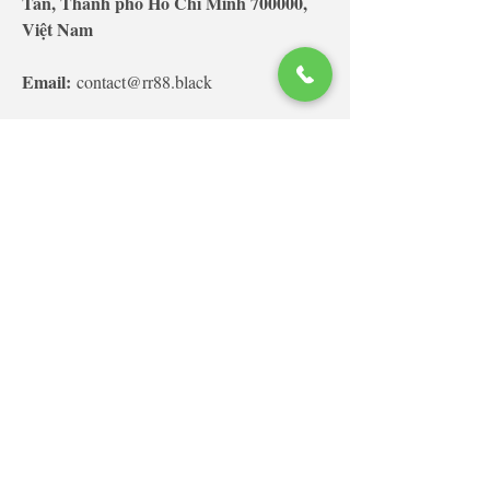
Tân, Thành phố Hồ Chí Minh 700000, 
Việt Nam
Email:
 contact@rr88.black
Tags: #
Rr88 #Rr_88 #rr88land 
#linkvaoRr88 #dangkiRr88 #trangchuRr88
Lớp Học: phố Thái Thịnh (Hà Nội) và Tạ
Quang Bửu (Hà Nội)
✉ Email:
Tuyển Dụng
hello@haphong.edu.vn
Blog
📞
Ho
tline
0981 488 698
0961 607 660