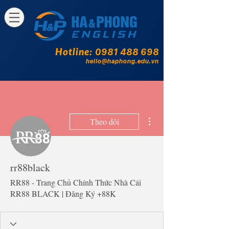
Hotline:
0981 488 698
hello@haphong.edu.vn
Thao tác khác
Theo dõi
rr88black
RR88 - Trang Chủ Chính Thức Nhà Cái
RR88 BLACK | Đăng Ký +88K