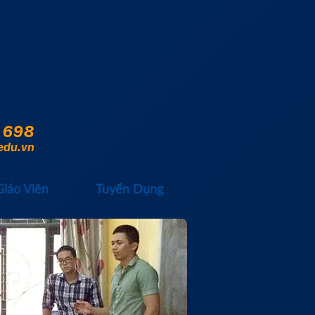
 698
edu.vn
Giáo Viên
Tuyển Dụng