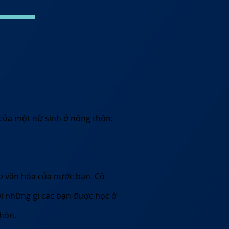
 của một nữ sinh ở nông thôn:
p văn hóa của nước bạn. Cô
ới những gì các bạn được học ở
thôn.