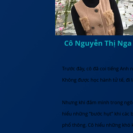
Cô Nguyễn Thị Nga
Trước đây, cô đã coi tiếng Anh
Không được học hành tử tế, đi l
Nhưng khi đắm mình trong ngôn
hiểu những “bước hụt” khi các 
phổ thông. Cô hiểu những khó k