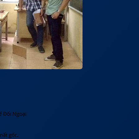
ế Đối Ngoại
mất gốc.