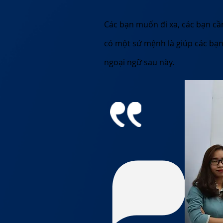
Các bạn muốn đi xa, các bạn cầ
có một sứ mệnh là giúp các bạ
ngoại ngữ sau này.