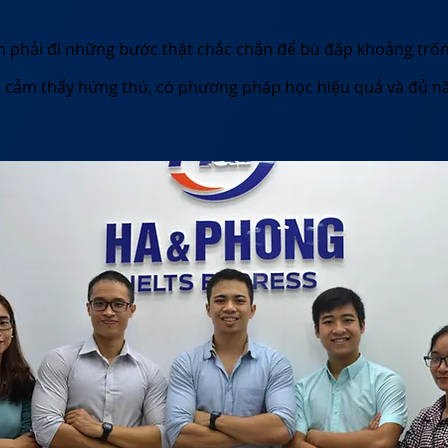
n phải đi những bước thật chắc chắn để bù đắp khoảng trống
n cảm thấy hứng thú, có phương pháp học hiệu quả và đủ 