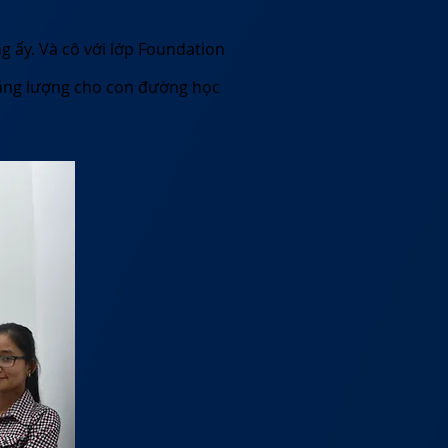
 ấy. Và cô với lớp Foundation
năng lượng cho con đường học