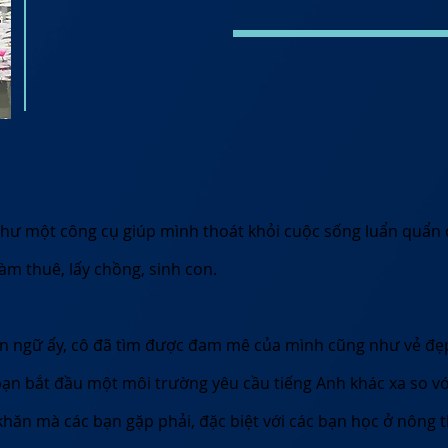
 như một công cụ giúp mình thoát khỏi cuộc sống luẩn quẩn
àm thuê, lấy chồng, sinh con.
 ngữ ấy, cô đã tìm được đam mê của mình cũng như vẻ đẹ
bạn bắt đầu một môi trường yêu cầu tiếng Anh khác xa so v
hăn mà các bạn gặp phải, đặc biệt với các bạn học ở nông 